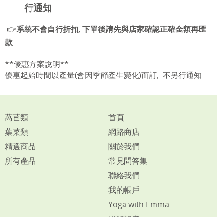
行通知
👉
系統不會自行折扣, 下單後請先與店家確認正確金額再匯
款
**優惠方案說明**
優惠起始時間以產量(會因季節產生變化)而訂,
不另行通知
萵苣類
首頁
葉菜類
網路商店
精選商品
關於我們
所有產品
常見問答集
聯絡我們
我的帳戶
Yoga with Emma