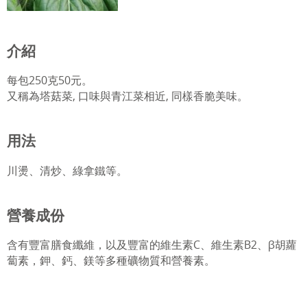
農場導覽活動
水耕課程
介紹
每包250克50元。
又稱為塔菇菜, 口味與青江菜相近, 同樣香脆美味。
用法
川燙、清炒、綠拿鐵等。
營養成份
含有豐富膳食纖維，以及豐富的維生素C、維生素B2、β胡蘿
蔔素，鉀、鈣、鎂等多種礦物質和營養素。