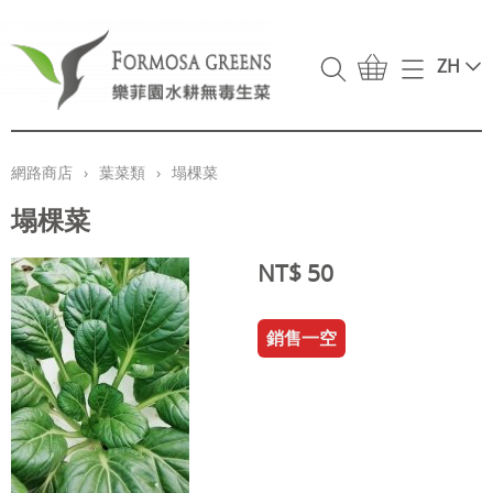
ZH
首頁
網路商店
網路商店
›
葉菜類
›
塌棵菜
萵苣類
關於我們
塌棵菜
葉菜類
常見問答集
NT$ 50
精選商品
聯絡我們
所有產品
銷售一空
我的帳戶
Yoga with Emma
媒體報導