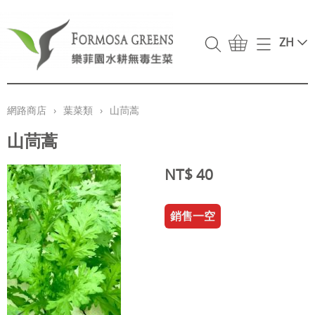
ZH
首頁
網路商店
網路商店
›
葉菜類
›
山茼蒿
萵苣類
關於我們
山茼蒿
葉菜類
常見問答集
NT$ 40
精選商品
聯絡我們
所有產品
銷售一空
我的帳戶
Yoga with Emma
媒體報導