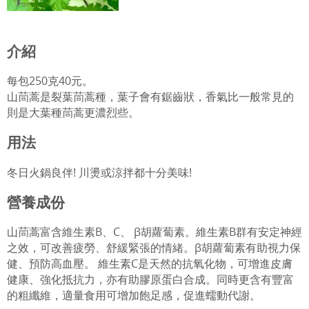
農場導覽活動
水耕課程
介紹
每包250克40元。
山茼蒿是裂葉茼蒿種，葉子會有鋸齒狀，香氣比一般常見的
則是大葉種茼蒿更濃烈些。
用法
冬日火鍋良伴! 川燙或涼拌都十分美味!
營養成份
山茼蒿富含維生素B、C、 β胡蘿蔔素。維生素B群有安定神經
之效，可改善疲勞、舒緩緊張的情緒。β胡蘿蔔素有助視力保
健、預防高血壓。 維生素C是天然的抗氧化物，可增進皮膚
健康、強化抵抗力，亦有助膠原蛋白合成。同時更含有豐富
的粗纖維，適量食用可增加飽足感，促進蠕動代謝。