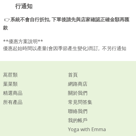
行通知
👉
系統不會自行折扣, 下單後請先與店家確認正確金額再匯
款
**優惠方案說明**
優惠起始時間以產量(會因季節產生變化)而訂,
不另行通知
萵苣類
首頁
葉菜類
網路商店
精選商品
關於我們
所有產品
常見問答集
聯絡我們
我的帳戶
Yoga with Emma